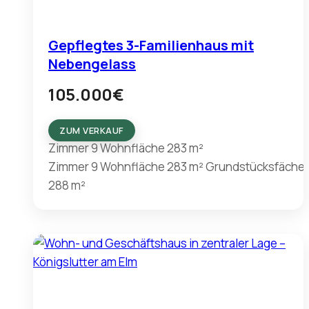
Gepflegtes 3-Familienhaus mit
Nebengelass
105.000
€
ZUM VERKAUF
Zimmer
9
Wohnfläche
283 m²
Zimmer
9
Wohnfläche
283 m²
Grundstücksfäche
288 m²