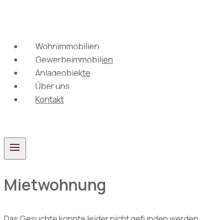
Zum
Inhalt
springen
Wohnimmobilien
Gewerbeimmobilien
Anlageobjekte
Über uns
Kontakt
Mietwohnung
Das Gesuchte konnte leider nicht gefunden werden.