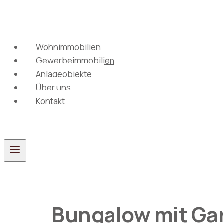
Zum
Inhalt
springen
Wohnimmobilien
Gewerbeimmobilien
Anlageobjekte
Über uns
Kontakt
Bungalow mit Gar