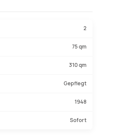
2
75 qm
310 qm
Gepflegt
1948
Sofort