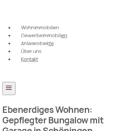
Zum
Inhalt
springen
Wohnimmobilien
Gewerbeimmobilien
Anlageobjekte
Über uns
Kontakt
Ebenerdiges Wohnen:
Gepflegter Bungalow mit
Garage in Schöningen