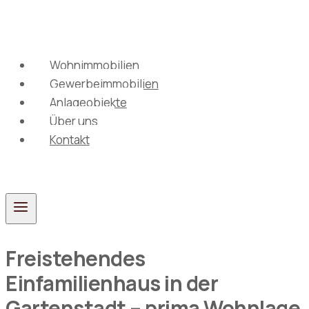
Zum
Inhalt
springen
Wohnimmobilien
Gewerbeimmobilien
Anlageobjekte
Über uns
Kontakt
Freistehendes
Einfamilienhaus in der
Gartenstadt – prima Wohnlage